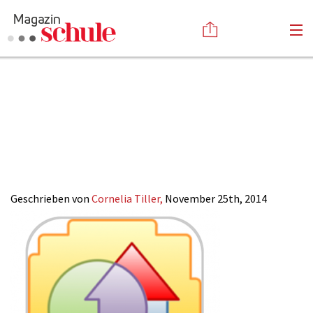
Bildschirmfoto
Versenden
2014-09-05 um
Kommentieren
Online-Magazin
Newsletter
Abonnieren
12.27.18
Mediadaten
Anmelden
Kontakt
Impressum
Geschrieben von
Cornelia Tiller,
November 25th, 2014