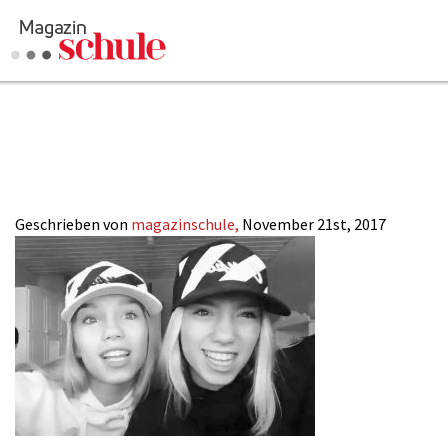
Lisa_Lena_musica
Versenden
SCHULE-ONLINE
Kommentieren
Online-Magazin
Newsletter
Abonnieren
Mediadaten
Geschrieben von
magazinschule,
November 21st, 2017
Anmelden
Kontakt
Impressum