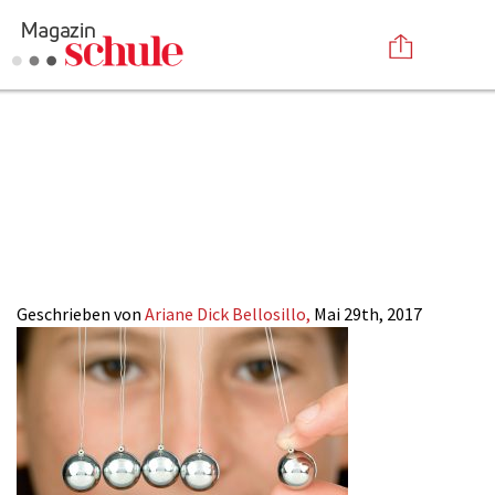
Naturwissenschaft
Versenden
Maedchen_Magazi
Kommentieren
Online-Magazin
Newsletter
Abonnieren
SCHULE-ONLINE
Mediadaten
Anmelden
Kontakt
Impressum
Geschrieben von
Ariane Dick Bellosillo,
Mai 29th, 2017