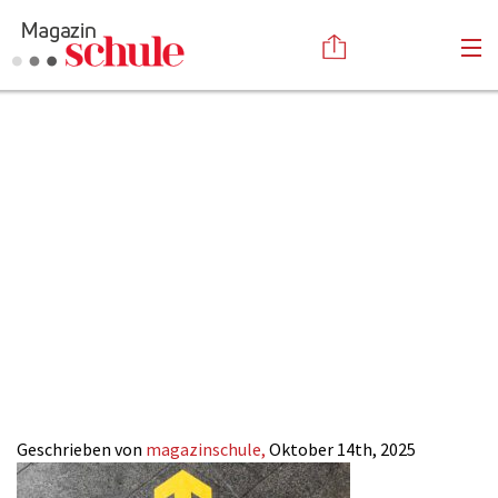
Umwege-zum-
Versenden
Abi-und-
Kommentieren
Online-Magazin
Newsletter
Abonnieren
Mittlerer-
Mediadaten
Anmelden
Kontakt
Reife_Magazin-
Impressum
SCHULE
Geschrieben von
magazinschule,
Oktober 14th, 2025