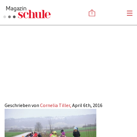
2016-
Versenden
07_Naturschutz-
Kommentieren
Online-Magazin
Newsletter
Abonnieren
Jugend_pflanzen-
Mediadaten
Anmelden
Kontakt
1
Impressum
Geschrieben von
Cornelia Tiller,
April 6th, 2016