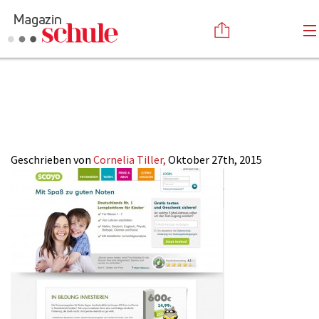
2015-
Versenden
22_Nachhilfe_scoy
Kommentieren
Online-Magazin
Newsletter
Abonnieren
Mediadaten
Geschrieben von
Cornelia Tiller,
Oktober 27th, 2015
Anmelden
Kontakt
Impressum