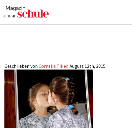
2015-
Versenden
18_Leserautoren_P
Kommentieren
Online-Magazin
Newsletter
Abonnieren
Mediadaten
Geschrieben von
Cornelia Tiller,
August 12th, 2015
Anmelden
Kontakt
Impressum