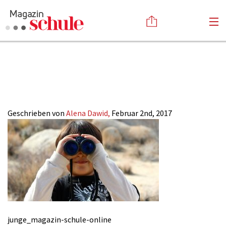
junge_magazin-
Versenden
schule-online
Kommentieren
Online-Magazin
Newsletter
Abonnieren
Mediadaten
Geschrieben von
Alena Dawid,
Februar 2nd, 2017
Anmelden
Kontakt
Impressum
junge_magazin-schule-online