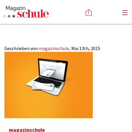
email concept
Versenden
Kommentieren
Online-Magazin
Geschrieben von
magazinschule,
Mai 13th, 2015
Newsletter
Abonnieren
Mediadaten
Anmelden
Kontakt
Impressum
magazinschule