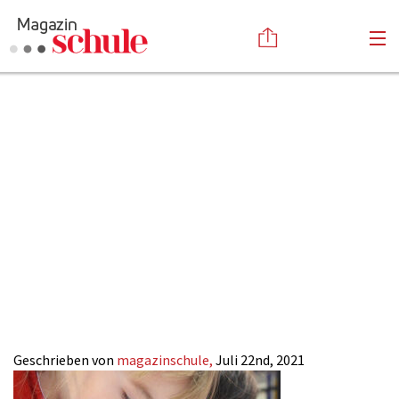
Richtig-
Versenden
vorbereiten-auf-
Kommentieren
Online-Magazin
Newsletter
Abonnieren
die-
Mediadaten
Anmelden
Kontakt
Schule_Magazin-
Impressum
SCHULE
Geschrieben von
magazinschule,
Juli 22nd, 2021