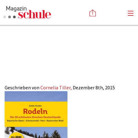
2015-25_Rodeln-
Versenden
Deutschland-
Kommentieren
Online-Magazin
Newsletter
Abonnieren
Cover
Mediadaten
Anmelden
Kontakt
Impressum
Geschrieben von
Cornelia Tiller,
Dezember 8th, 2015