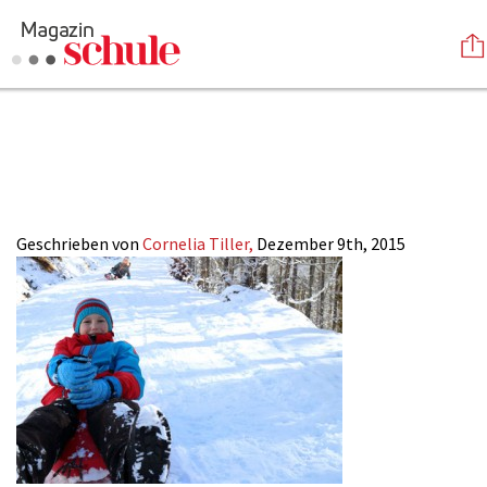
2015-
Versenden
25_Rodeln_Junge_
Kommentieren
Online-Magazin
Newsletter
Abonnieren
Mediadaten
Geschrieben von
Cornelia Tiller,
Dezember 9th, 2015
Anmelden
Kontakt
Impressum