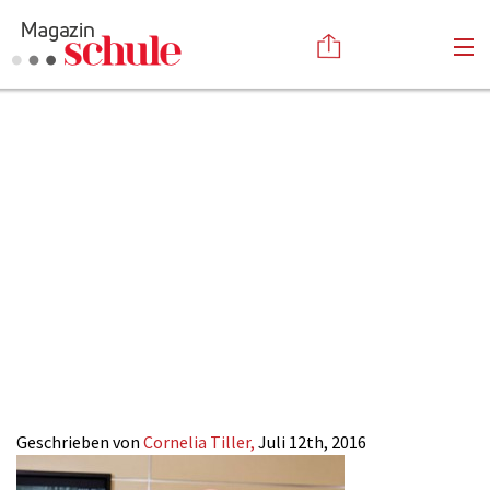
2016-
Versenden
14_Ruediger-
Kommentieren
Online-Magazin
Newsletter
Abonnieren
Hoffmann-
Mediadaten
Anmelden
Kontakt
Zoomania-
Impressum
aktuell_kachel
Geschrieben von
Cornelia Tiller,
Juli 12th, 2016