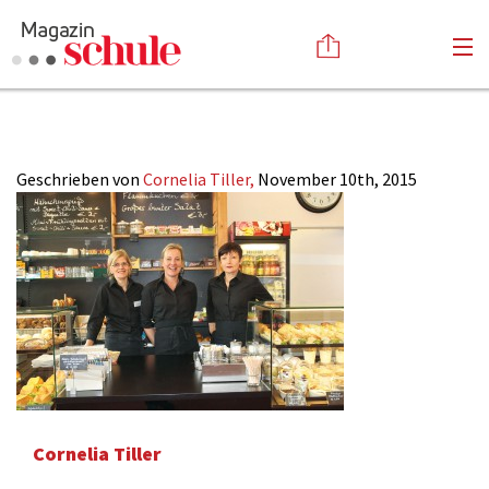
23-2015_schulcafe
Versenden
Kommentieren
Online-Magazin
Geschrieben von
Cornelia Tiller,
November 10th, 2015
Newsletter
Abonnieren
Mediadaten
Anmelden
Kontakt
Impressum
Cornelia Tiller