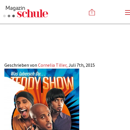
2015-
Versenden
14_TeddyComedy_
Kommentieren
Online-Magazin
Newsletter
Abonnieren
Mediadaten
Geschrieben von
Cornelia Tiller,
Juli 7th, 2015
Anmelden
Kontakt
Impressum