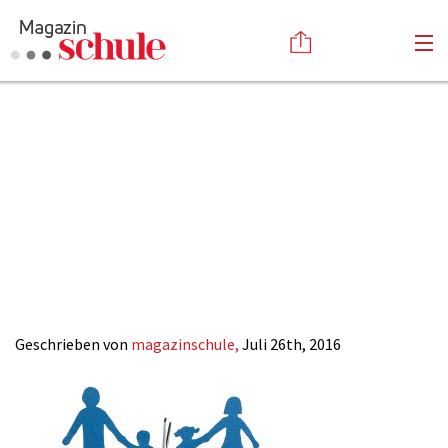
Trennung-
Versenden
schlechte-
Kommentieren
Online-Magazin
Newsletter
Abonnieren
Noten_Magazin-
Mediadaten
Anmelden
Kontakt
SCHULE-ONLINE
Impressum
Geschrieben von
magazinschule,
Juli 26th, 2016