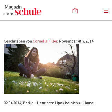
Henriette Lipok
Versenden
Kommentieren
Online-Magazin
Geschrieben von
Cornelia Tiller,
November 4th, 2014
Newsletter
Abonnieren
Mediadaten
Anmelden
Kontakt
Impressum
02.04.2014, Berlin – Henriette Lipok bei sich zu Hause.