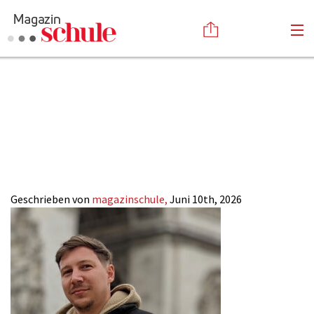
Dominic_Bauer-
Versenden
Ferien_Lerncamp-
Kommentieren
Online-Magazin
Newsletter
Abonnieren
Magazin-SCHULE
Mediadaten
Anmelden
Kontakt
Impressum
Geschrieben von
magazinschule,
Juni 10th, 2026