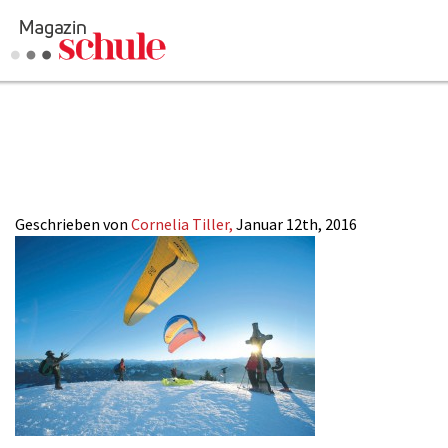
2016-
Versenden
1_Werfenweng_Win
Kommentieren
Online-Magazin
Newsletter
Abonnieren
Mediadaten
Geschrieben von
Cornelia Tiller,
Januar 12th, 2016
Anmelden
Kontakt
Impressum