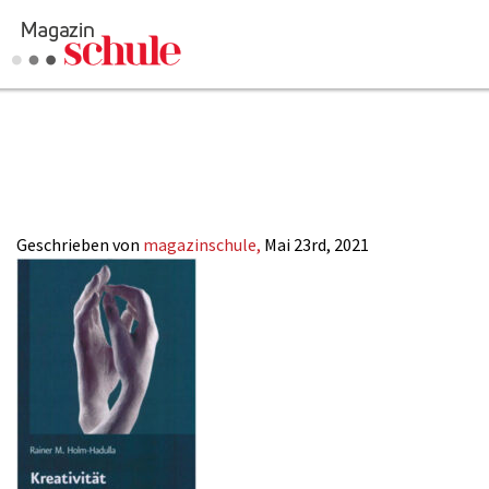
Buch_Kreativitaet
Versenden
Holm-Hadulla
Kommentieren
Online-Magazin
Newsletter
Abonnieren
Mediadaten
Geschrieben von
magazinschule,
Mai 23rd, 2021
Anmelden
Kontakt
Impressum