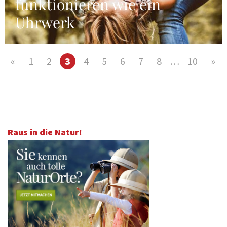
funktionieren wie ein
Uhrwerk
«
1
2
3
4
5
6
7
8
…
10
»
Raus in die Natur!