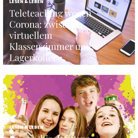
LESEN & LEBEN
Teleteaching wegen
Corona: zwischen
virtuellem
Klassenzimmer und
Lagerkoller
LESEN & LEBEN