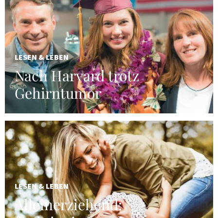
LESEN & LEBEN
Nach Harvard trotz
Gehirntumor
LESEN & LEBEN
Alleinerziehend: