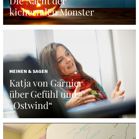
Die Nacht der
kichernden Monster
MEINEN & SAGEN
Katja von Garnier
über Gefühl und
„Ostwind“