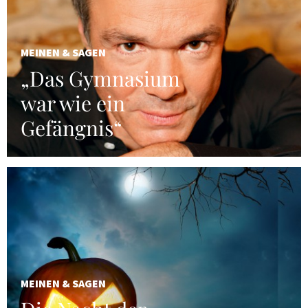
MEINEN & SAGEN
„Das Gymnasium
war wie ein
Gefängnis“
MEINEN & SAGEN