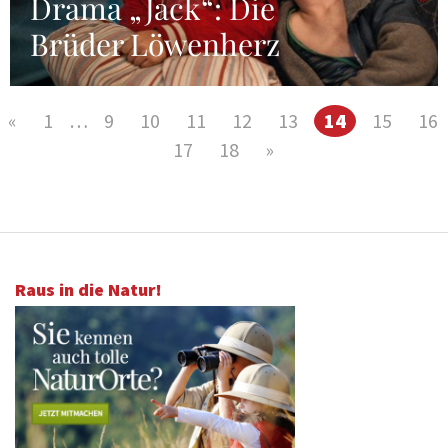
Drama „Jack“: Die
Brüder Löwenherz
«
1
…
9
10
11
12
13
14
15
16
17
18
»
Raus in die Natur!