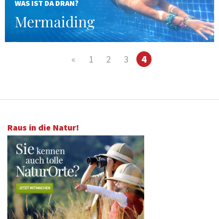
WAS IST DA DRAN?
Mermaiding
«
1
2
3
4
Raus in die Natur!