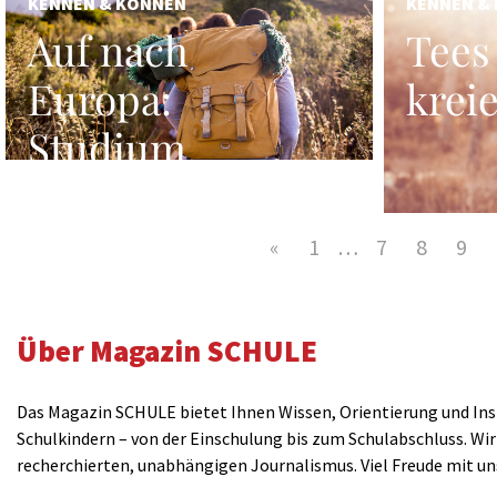
KENNEN & KÖNNEN
KENNEN &
Auf nach
Tees
Europa:
krei
Studium,
Ausbildung,
Au-Pair
«
1
…
7
8
9
Über Magazin SCHULE
Das Magazin SCHULE bietet Ihnen Wissen, Orientierung und Insp
Schulkindern – von der Einschulung bis zum Schulabschluss. Wir
recherchierten, unabhängigen Journalismus. Viel Freude mit u