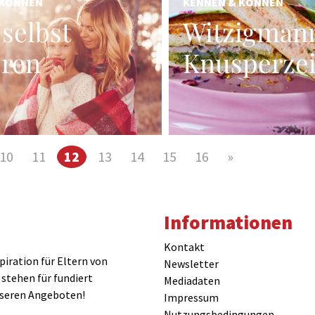
 KÖNNEN
KENNEN & KÖNNEN
 selbst
Witzigmann
eren
Knusperzei
10
11
12
13
14
15
16
»
Informationen
Kontakt
iration für Eltern von
Newsletter
 stehen für fundiert
Mediadaten
nseren Angeboten!
Impressum
Nutzungsbedingungen