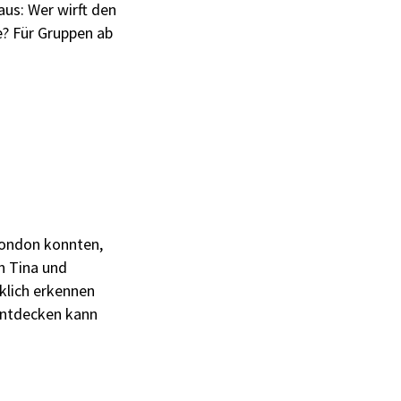
aus: Wer wirft den
e? Für Gruppen ab
London konnten,
n Tina und
rklich erkennen
entdecken kann