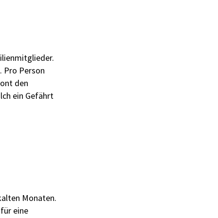
ilienmitglieder.
. Pro Person
hont den
lch ein Gefährt
 kalten Monaten.
für eine