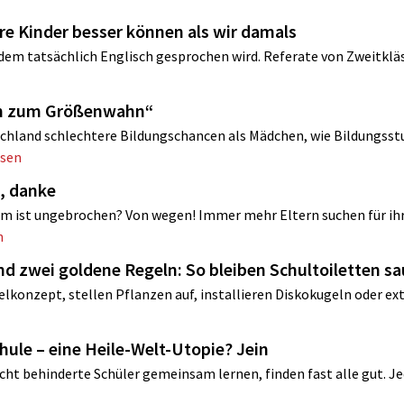
ere Kinder besser können als wir damals
 dem tatsächlich Englisch gesprochen wird. Referate von Zweitklä
ren zum Größenwahn“
chland schlechtere Bildungschancen als Mädchen, wie Bildungsst
esen
, danke
m ist ungebrochen? Von wegen! Immer mehr Eltern suchen für ih
n
nd zwei goldene Regeln: So bleiben Schultoiletten s
lkonzept, stellen Pflanzen auf, installieren Diskokugeln oder ex
chule – eine Heile-Welt-Utopie? Jein
ht ­behinderte Schüler gemeinsam lernen, finden fast alle gut. Jed