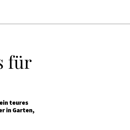
ONLINE-MAGAZIN
 für
NEWSLETTER
MEDIADATEN
KONTAKT
IMPRESSUM
ein teures
r in Garten,