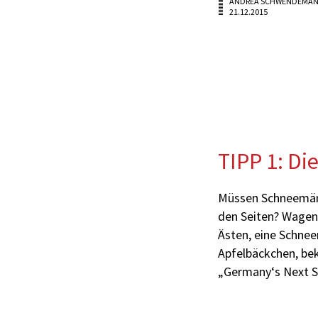
ANDREA SCHWENDEMA
21.12.2015
TIPP 1: Di
Müssen Schneemänn
den Seiten? Wagen 
Ästen, eine Schne
Apfelbäckchen, bek
„Germany‘s Next 