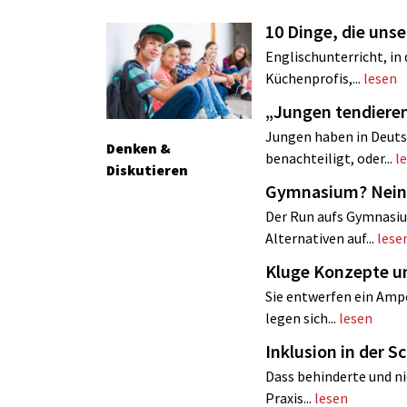
10 Dinge, die uns
Englischunterricht, in
Küchenprofis,...
lesen
„Jungen tendie
Jungen haben in Deuts
Denken &
benachteiligt, oder...
l
Diskutieren
Gymnasium? Nein
Der Run aufs Gymnasiu
Alternativen auf...
lese
Kluge Konzepte u
Sie entwerfen ein Ampe
legen sich...
lesen
Inklusion in der S
Dass behinderte und nic
Praxis...
lesen