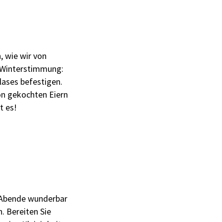
, wie wir von
t Winterstimmung:
ases befestigen.
on gekochten Eiern
t es!
e Abende wunderbar
. Bereiten Sie