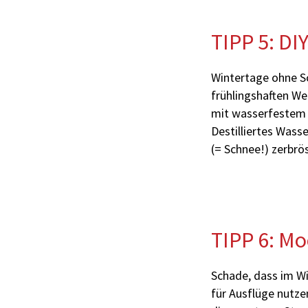
TIPP 5: DI
Wintertage ohne Sc
frühlingshaften W
mit wasserfestem 
Destilliertes Wass
(= Schnee!) zerbrös
TIPP 6: M
Schade, dass im Wi
für Ausflüge nutze