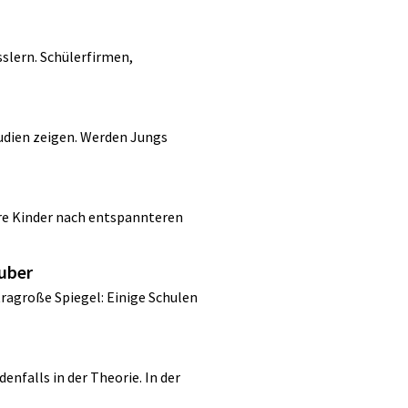
sslern. Schülerfirmen,
udien zeigen. Werden Jungs
re Kinder nach entspannteren
auber
tragroße Spiegel: Einige Schulen
enfalls in der Theorie. In der