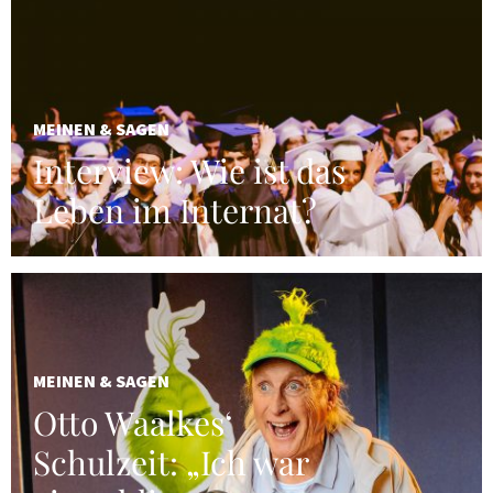
MEINEN & SAGEN
Interview: Wie ist das
Leben im Internat?
MEINEN & SAGEN
Otto Waalkes‘
Schulzeit: „Ich war