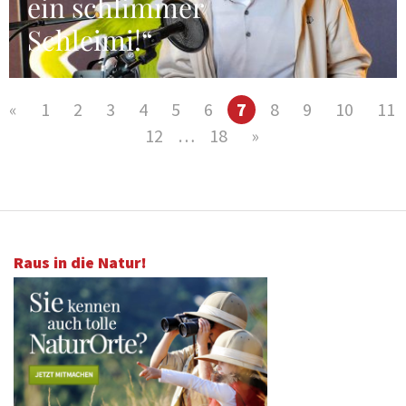
ein schlimmer
Schleimi!“
«
1
2
3
4
5
6
7
8
9
10
11
12
…
18
»
Raus in die Natur!