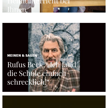
Heimunterricht bei
Ihnen
MEINEN & SAGEN
Rufus Beck: „Ich fand
die Schule einfach
schrecklich!“