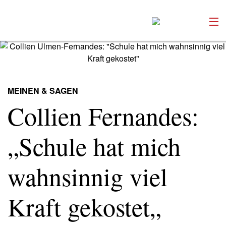
Versenden
Kommentieren
Online-Magazin
MEINEN & SAGEN
Newsletter
Abonnieren
Collien Fernandes:
Mediadaten
Anmelden
Kontakt
„Schule hat mich
Impressum
wahnsinnig viel
Kraft gekostet„