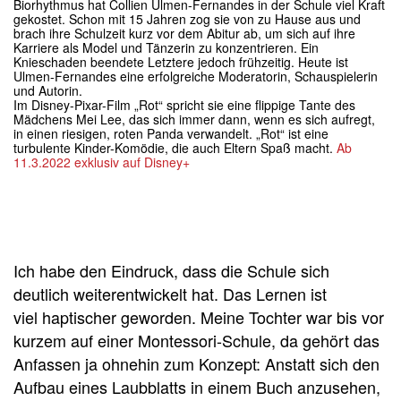
Biorhythmus hat Collien Ulmen-Fernandes in der Schule viel Kraft
gekostet. Schon mit 15 Jahren zog sie von zu Hause aus und
brach ihre Schulzeit kurz vor dem Abitur ab, um sich auf ihre
Karriere als Model und Tänzerin zu konzentrieren. Ein
Knieschaden beendete Letztere jedoch frühzeitig. Heute ist
Ulmen-Fernandes eine erfolgreiche Moderatorin, Schauspielerin
und Autorin.
Im Disney-Pixar-Film „Rot“ spricht sie eine flippige Tante des
Mädchens Mei Lee, das sich immer dann, wenn es sich aufregt,
in einen riesigen, roten Panda verwandelt. „Rot“ ist eine
turbulente Kinder-Komödie, die auch Eltern Spaß macht.
Ab
11.3.2022 exklusiv auf Disney+
Ich habe den Eindruck, dass die Schule sich
deutlich weiterentwickelt hat. Das Lernen ist
viel haptischer geworden. Meine Tochter war bis vor
kurzem auf einer Montessori-Schule, da gehört das
Anfassen ja ohnehin zum Konzept: Anstatt sich den
Aufbau eines Laubblatts in einem Buch anzusehen,