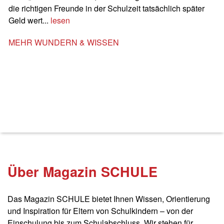
die richtigen Freunde in der Schulzeit tatsächlich später
Geld wert...
lesen
MEHR WUNDERN & WISSEN
Kommentieren
Über Magazin SCHULE
Name(benötigt)
Das Magazin SCHULE bietet Ihnen Wissen, Orientierung
und Inspiration für Eltern von Schulkindern – von der
E-Mail(wird nicht veröffentlicht)(benötigt)
Einschulung bis zum Schulabschluss. Wir stehen für