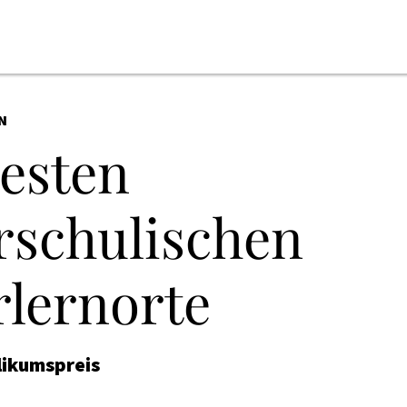
N
besten
rschulischen
rlernorte
likumspreis