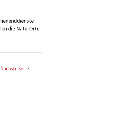
ochenenddienste
den die NaturOrte-
Nächste Seite