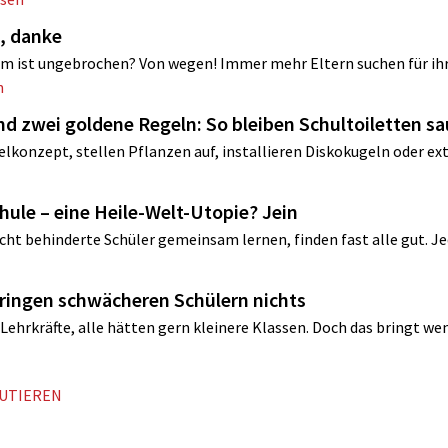
, danke
m ist ungebrochen? Von wegen! Immer mehr Eltern suchen für ih
n
nd zwei goldene Regeln: So bleiben Schultoiletten s
lkonzept, stellen Pflanzen auf, installieren Diskokugeln oder ex
chule – eine Heile-Welt-Utopie? Jein
ht ­behinderte Schüler gemeinsam lernen, finden fast alle gut. Jed
 bringen schwächeren Schülern nichts
Lehrkräfte, alle hätten gern kleinere Klassen. Doch das bringt wen
KUTIEREN