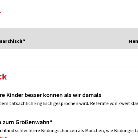
n
anarchisch“
Hen
ck
ere Kinder besser können als wir damals
 dem tatsächlich Englisch gesprochen wird. Referate von Zweitklä
ren zum Größenwahn“
chland schlechtere Bildungschancen als Mädchen, wie Bildungsst
esen