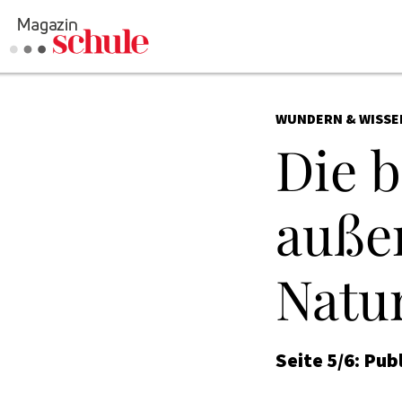
WUNDERN & WISSE
Die 
auße
Natu
Seite 5/6: Pub