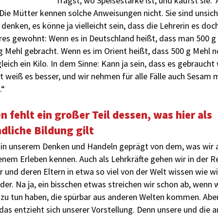
fragst, wo Speisestärke ist, und kaufst sie.‘
 Die Mütter kennen solche Anweisungen nicht. Sie sind unsich
denken, es könne ja vielleicht sein, dass die Lehrerin es doc
res gewohnt: Wenn es in Deutschland heißt, dass man 500 g
 Mehl gebracht. Wenn es im Orient heißt, dass 500 g Mehl nö
leich ein Kilo. In dem Sinne: Kann ja sein, dass es gebraucht
t weiß es besser, und wir nehmen für alle Fälle auch Sesam 
.“
n fehlt ein großer Teil dessen, was hier als
dliche Bildung gilt
 in unserem Denken und Handeln geprägt von dem, was wir 
enem Erleben kennen. Auch als Lehrkräfte gehen wir in der R
 und deren Eltern in etwa so viel von der Welt wissen wie wi
der. Na ja, ein bisschen etwas streichen wir schon ab, wenn 
 zu tun haben, die spürbar aus anderen Welten kommen. Abe
 das entzieht sich unserer Vorstellung. Denn unsere und die 