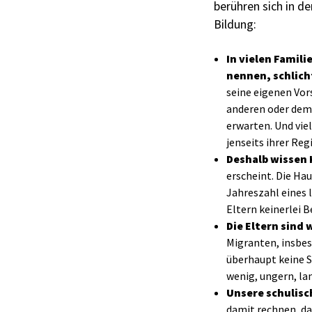
berühren sich in de
Bildung:
In vielen Famil
nennen, schlich
seine eigenen Vor
anderen oder dem
erwarten. Und vie
jenseits ihrer Reg
Deshalb wissen K
erscheint. Die Ha
Jahreszahl eines l
Eltern keinerlei 
Die Eltern sind
Migranten, insbes
überhaupt keine Sc
wenig, ungern, la
Unsere schulisch
damit rechnen, da