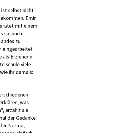
ist selbst nicht
t gekommen. Emir
eiratet mit einem
ls sie nach
Landes zu
ch eingearbeitet
e als Erzieherin
elschule viele
 wie ihr damals:
verschiedenen
erklären, was
, erzählt sie
mal der Gedanke:
oder Norma,