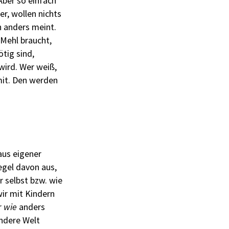
 Aber so einfach
er, wollen nichts
h anders meint.
 Mehl braucht,
tig sind,
 wird. Wer weiß,
mit. Den werden
aus eigener
egel davon aus,
r selbst bzw. wie
wir mit Kindern
r
wie
anders
andere Welt