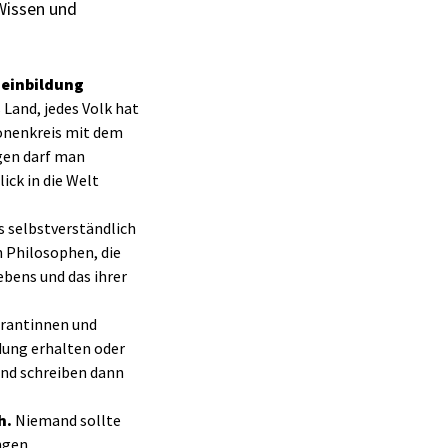
 Wissen und
meinbildung
 Land, jedes Volk hat
sonenkreis mit dem
gen darf man
ick in die Welt
s selbstverständlich
 Philosophen, die
ebens und das ihrer
grantinnen und
dung erhalten oder
 und schreiben dann
h.
Niemand sollte
ingen