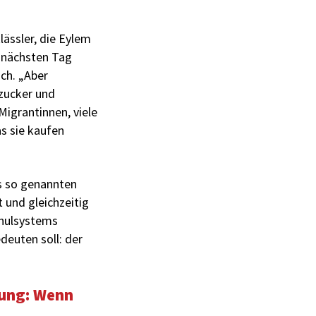
lässler, die Eylem
m nächsten Tag
ich. „Aber
zucker und
Migrantinnen, viele
as sie kaufen
us so genannten
t und gleichzeitig
chulsystems
deuten soll: der
dung: Wenn