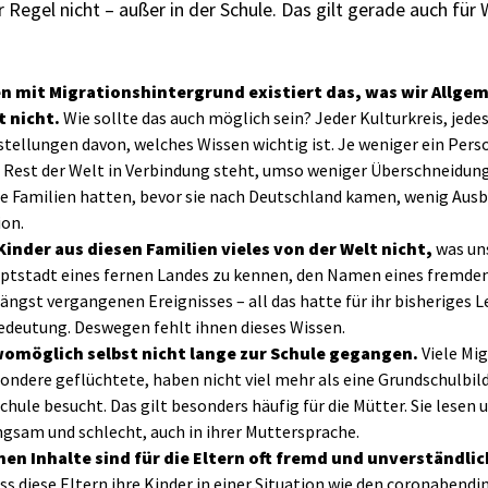
r Regel nicht – außer in der Schule. Das gilt gerade auch für
ien mit Migrationshintergrund existiert das, was wir Allge
t nicht.
Wie sollte das auch möglich sein? Jeder Kulturkreis, jedes
stellungen davon, welches Wissen wichtig ist. Je weniger ein Per
 Rest der Welt in Verbindung steht, umso weniger Überschneidun
le Familien hatten, bevor sie nach Deutschland kamen, wenig Ausbl
ion.
inder aus diesen Familien vieles von der Welt nicht,
was un
uptstadt eines fernen Landes zu kennen, den Namen eines fremden
ängst vergangenen Ereignisses – all das hatte für ihr bisheriges L
Bedeutung. Deswegen fehlt ihnen dieses Wissen.
 womöglich selbst nicht lange zur Schule gegangen.
Viele Mi
ondere geflüchtete, haben nicht viel mehr als eine Grundschulbil
hule besucht. Das gilt besonders häufig für die Mütter. Sie lesen
ngsam und schlecht, auch in ihrer Muttersprache.
en Inhalte sind für die Eltern oft fremd und unverständlic
ss diese Eltern ihre Kinder in einer Situation wie den coronabend