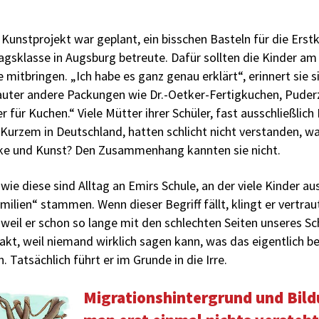
s Kunstprojekt war geplant, ein bisschen Basteln für die Erstk
tagsklasse in Augsburg betreute. Dafür sollten die Kinder a
mitbringen. „Ich habe es ganz genau erklärt“, erinnert sie s
uter andere Packungen wie Dr.-Oetker-Fertigkuchen, Puder
 für Kuchen.“ Viele Mütter ihrer Schüler, fast ausschließlich 
t Kurzem in Deutschland, hatten schlicht nicht verstanden, w
ärke und Kunst? Den Zusammenhang kannten sie nicht.
wie diese sind Alltag an Emirs Schule, an der viele Kinder a
ilien“ stammen. Wenn dieser Begriff fällt, klingt er vertrau
, weil er schon so lange mit den schlechten Seiten unseres S
rakt, weil niemand wirklich sagen kann, was das eigentlich be
n. Tatsächlich führt er im Grunde in die Irre.
Migrationshintergrund und Bil