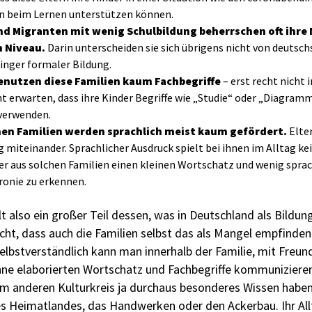
n beim Lernen unterstützen können.
d Migranten mit wenig Schulbildung beherrschen oft ihre
 Niveau.
Darin unterscheiden sie sich übrigens nicht von deuts
nger formaler Bildung.
nutzen diese Familien kaum Fachbegriffe
– erst recht nicht 
t erwarten, dass ihre Kinder Begriffe wie „Studie“ oder „Diagram
 verwenden.
hen Familien werden sprachlich meist kaum gefördert.
Elter
 miteinander. Sprachlicher Ausdruck spielt bei ihnen im Alltag ke
r aus solchen Familien einen kleinen Wortschatz und wenig spr
ronie zu erkennen.
lt also ein großer Teil dessen, was in Deutschland als Bildung
cht, dass auch die Familien selbst das als Mangel empfinden
selbstverständlich kann man innerhalb der Familie, mit Freu
ne elaborierten Wortschatz und Fachbegriffe kommuniziere
m anderen Kulturkreis ja durchaus besonderes Wissen habe
es Heimatlandes, das Handwerken oder den Ackerbau. Ihr All