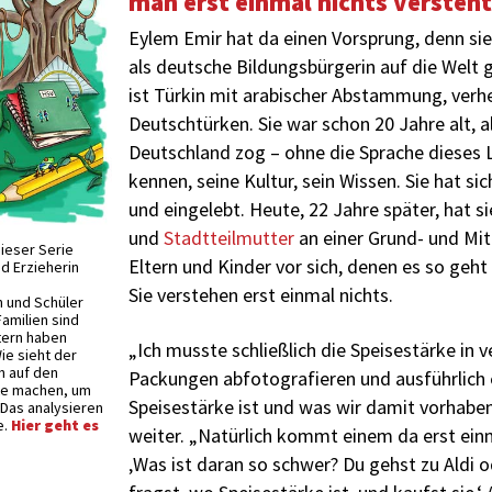
man erst einmal nichts versteht
Eylem Emir hat da einen Vorsprung, denn sie 
als deutsche Bildungsbürgerin auf die Wel
ist Türkin mit arabischer Abstammung, verh
Deutschtürken. Sie war schon 20 Jahre alt, a
Deutschland zog – ohne die Sprache dieses 
kennen, seine Kultur, sein Wissen. Sie hat si
und eingelebt. Heute, 22 Jahre später, hat si
und
Stadtteilmutter
an einer Grund- und Mitt
dieser Serie
Eltern und Kinder vor sich, denen es so geht
d Erzieherin
Sie verstehen erst einmal nichts.
n und Schüler
Familien sind
ltern haben
„Ich musste schließlich die Speisestärke in 
ie sieht der
ch auf den
Packungen abfotografieren und ausführlich 
fte machen, um
Speisestärke ist und was wir damit vorhaben“
 Das analysieren
e.
Hier geht es
weiter. „Natürlich kommt einem da erst ein
‚Was ist daran so schwer? Du gehst zu Aldi 