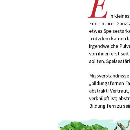
E
in kleine
Emir in ihrer Ganz
etwas Speisestärke 
trotzdem kamen la
irgendwelche Pulver
von ihnen erst sei
sollten. Speisest
Missverständnisse 
„bildungsfernen Fam
abstrakt: Vertraut
verknüpft ist; abst
Bildung fern zu sei