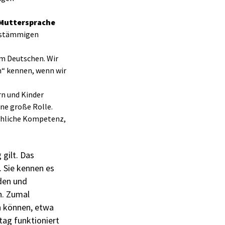
 Muttersprache
chstämmigen
im Deutschen. Wir
m“ kennen, wenn wir
n und Kinder
ine große Rolle.
achliche Kompetenz,
 gilt. Das
. Sie kennen es
nden und
n. Zumal
n können, etwa
tag funktioniert