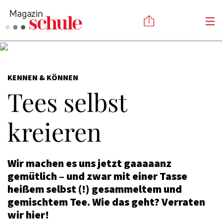
Versenden
KENNEN & KÖNNEN
Kommentieren
Online-Magazin
Tees selbst
Newsletter
Abonnieren
Mediadaten
Anmelden
kreieren
Kontakt
Impressum
Wir machen es uns jetzt gaaaaanz
gemütlich – und zwar mit einer Tasse
heißem selbst (!) gesammeltem und
gemischtem Tee. Wie das geht? Verraten
wir hier!