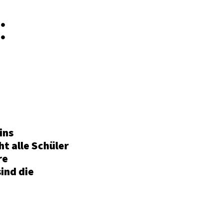
:
s
ins
ht alle Schüler
re
ind die