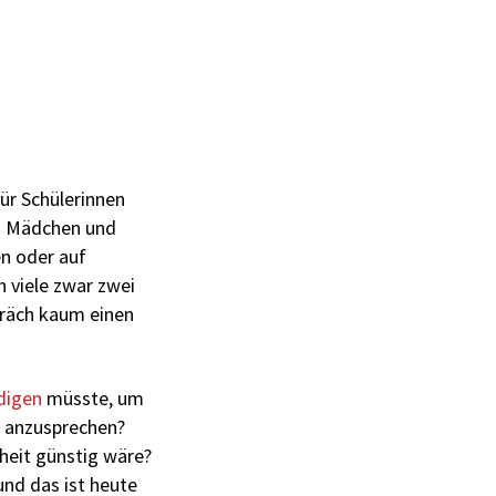
für Schülerinnen
en Mädchen und
en oder auf
 viele zwar zwei
räch kaum einen
digen
müsste, um
 anzusprechen?
heit günstig wäre?
und das ist heute