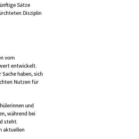
ünftige Sätze
rchteten Disziplin
ten vom
wert entwickelt.
r Sache haben, sich
chten Nutzen für
chülerinnen und
ten, während bei
d steht.
n aktuellen