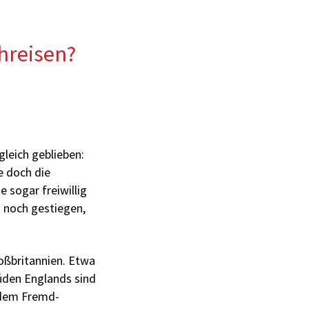
chreisen?
gleich geblieben:
e doch die
 sogar freiwillig
n noch gestiegen,
roßbritannien. Etwa
Süden Englands sind
 dem Fremd­