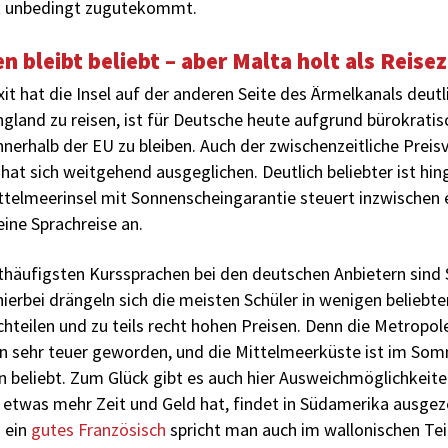
t unbedingt zugutekommt.
n bleibt beliebt – aber Malta holt als Reisez
it hat die Insel auf der anderen Seite des Ärmelkanals deutli
gland zu reisen, ist für Deutsche heute aufgrund bürokratis
innerhalb der EU zu bleiben. Auch der zwischenzeitliche Preis
at sich weitgehend ausgeglichen. Deutlich beliebter ist hi
telmeerinsel mit Sonnenscheingarantie steuert inzwischen ei
eine Sprachreise an.
tthäufigsten Kurssprachen bei den deutschen Anbietern sind
hierbei drängeln sich die meisten Schüler in wenigen beliebt
teilen und zu teils recht hohen Preisen. Denn die Metropo
in sehr teuer geworden, und die Mittelmeerküste ist im Som
 beliebt. Zum Glück gibt es auch hier Ausweichmöglichkeite
 etwas mehr Zeit und Geld hat, findet in Südamerika ausgez
 ein
gutes Französisch
spricht man auch im wallonischen Teil