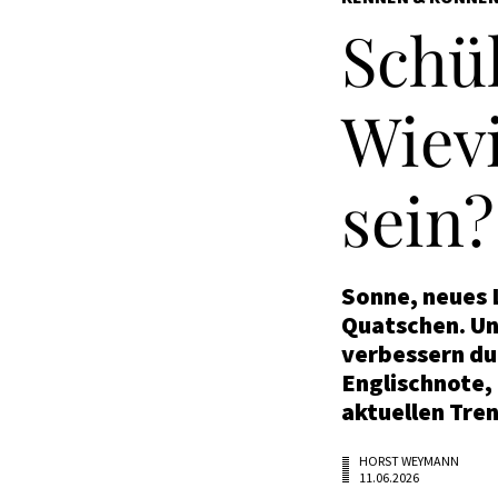
Schü
Wievi
sein?
Sonne, neues 
Quatschen. Und
verbessern du
Englischnote, 
aktuellen Tre
HORST WEYMANN
11.06.2026