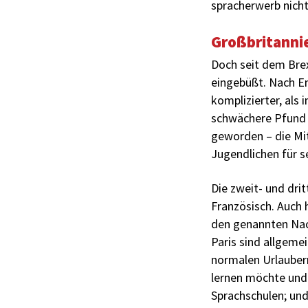
spracherwerb nich
Großbritannie
Doch seit dem Brex
eingebüßt. Nach En
komplizierter, als 
schwächere Pfund h
geworden – die Mit
Jugendlichen für s
Die zweit- und dri
Französisch. Auch 
den genannten Nach
Paris sind allgeme
normalen Urlaubern
lernen möchte und
Sprachschulen; und