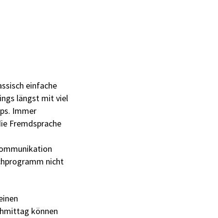
assisch einfache
ngs längst mit viel
ops. Immer
 die Fremdsprache
 Kommunikation
achprogramm nicht
einen
chmittag können