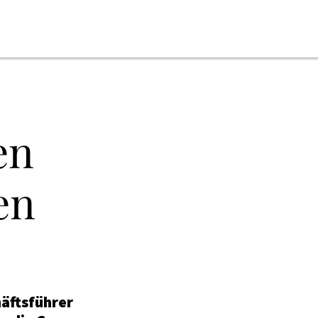
ONLINE-MAGAZIN
en
NEWSLETTER
MEDIADATEN
en
KONTAKT
IMPRESSUM
häftsführer