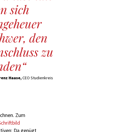
n sich
ngeheuer
chwer, den
nschluss zu
inden
renz Haase,
CEO Studienkreis
echnen. Zum
Schriftbild
ktiven: Da genügt