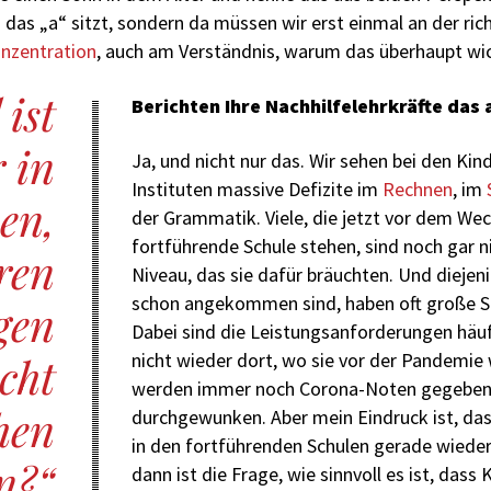
 das „a“ sitzt, sondern da müssen wir erst einmal an der rich
nzentration
, auch am Verständnis, warum das überhaupt wich
 ist
Berichten Ihre Nachhilfelehrkräfte das 
 in
Ja, und nicht nur das. Wir sehen bei den Kin
Instituten massive Defizite im
Rechnen
, im
en,
der Grammatik. Viele, die jetzt vor dem Wech
fortführende Schule stehen, sind noch gar 
ren
Niveau, das sie dafür bräuchten. Und diejeni
schon angekommen sind, haben oft große S
gen
Dabei sind die Leistungsanforderungen häuf
icht
nicht wieder dort, wo sie vor der Pandemie 
werden immer noch Corona-Noten gegeben 
hen
durchgewunken. Aber mein Eindruck ist, da
in den fortführenden Schulen gerade wiede
n?
dann ist die Frage, wie sinnvoll es ist, dass 