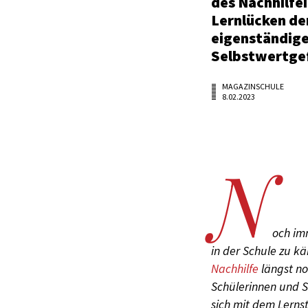
des Nachhilfei
Lernlücken der
eigenständige
Selbstwertgef
MAGAZINSCHULE
8.02.2023
N
och im
in der Schule zu k
Nachhilfe
längst no
Schülerinnen und 
sich mit dem Lerns