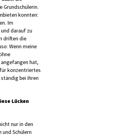
ne Grundschülerin.
anbieten konnten:
en. Im
 und darauf zu
 driften die
nauso: Wenn meine
Söhne
l angefangen hat,
 für konzentriertes
ständig bei ihren
iese Lücken
icht nur in den
n und Schülern