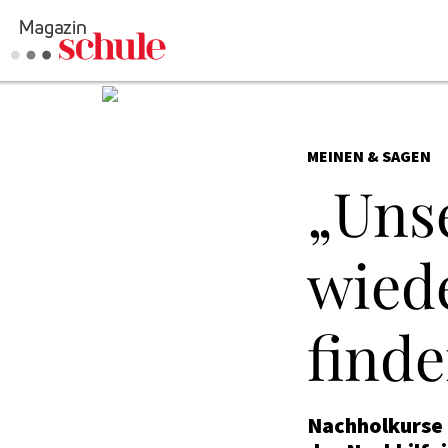
MEINEN & SAGEN
„Uns
wied
find
Nachholkurse a