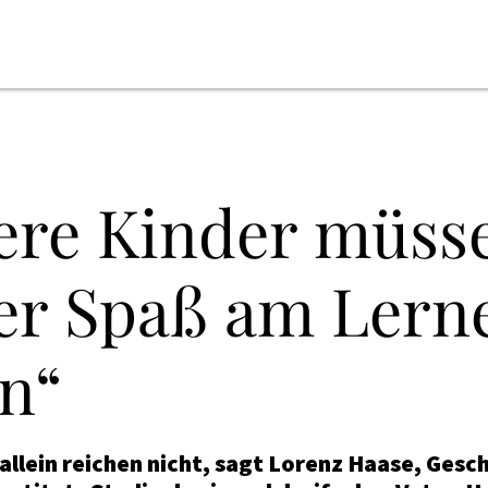
ere Kinder müss
er Spaß am Lern
en“
llein reichen nicht, sagt Lorenz Haase, Gesc