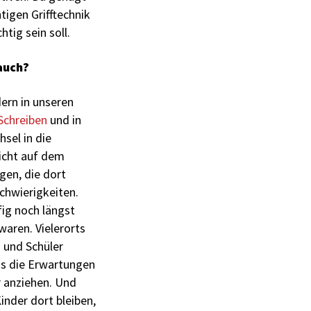
tigen Grifftechnik
tig sein soll.
auch?
dern in unseren
Schreiben
und in
sel in die
nicht auf dem
gen, die dort
chwierigkeiten.
ig noch längst
waren. Vielerorts
und Schüler
ss die Erwartungen
r anziehen. Und
Kinder dort bleiben,