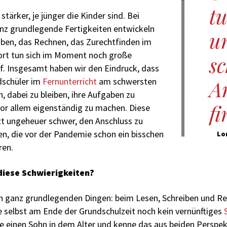
tu
tärker, je jünger die Kinder sind. Bei
nz grundlegende Fertigkeiten entwickeln
u
iben, das Rechnen, das Zurechtfinden im
ort tun sich im Moment noch große
s
f. Insgesamt haben wir den Eindruck, dass
ndschüler im
Fernunterricht
am schwersten
A
, dabei zu bleiben, ihre Aufgaben zu
f
or allem eigenständig zu machen. Diese
tzt ungeheuer schwer, den Anschluss zu
ren, die vor der Pandemie schon ein bisschen
Lo
ren.
diese Schwierigkeiten?
en ganz grundlegenden Dingen: beim Lesen, Schreiben und R
le selbst am Ende der Grundschulzeit noch kein vernünftiges
be einen Sohn in dem Alter und kenne das aus beiden Perspe