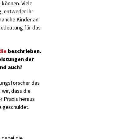
 können. Viele
, entweder ihr
manche Kinder an
Bedeutung für das
die
beschrieben.
eistungen der
end auch?
dungsforscher das
 wir, dass die
r Praxis heraus
e geschuldet.
 dabei die