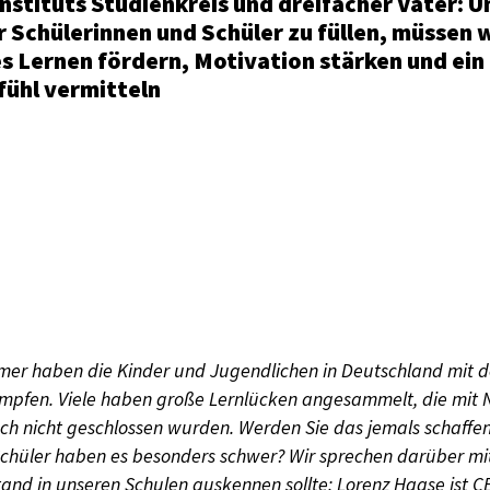
nstituts Studienkreis und dreifacher Vater: 
 Schülerinnen und Schüler zu füllen, müssen w
s Lernen fördern, Motivation stärken und ein
ühl vermitteln
mer haben die Kinder und Jugendlichen in Deutschland mit 
ämpfen. Viele haben große Lernlücken angesammelt, die mit
ch nicht geschlossen wurden. Werden Sie das jemals schaffe
Schüler haben es besonders schwer? Wir sprechen darüber m
tand in unseren Schulen auskennen sollte: Lorenz Haase ist C