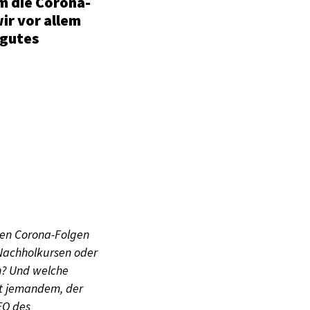
Um die Corona-
ir vor allem
 gutes
den Corona-Folgen
 Nachholkursen oder
n? Und welche
it jemandem, der
EO des