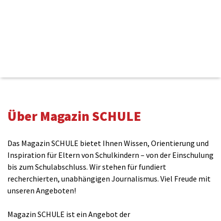
Kommentieren
Über Magazin SCHULE
Name(benötigt)
Das Magazin SCHULE bietet Ihnen Wissen, Orientierung und
Inspiration für Eltern von Schulkindern – von der Einschulung
bis zum Schulabschluss. Wir stehen für fundiert
E-Mail(wird nicht veröffentlicht)(benötigt)
recherchierten, unabhängigen Journalismus. Viel Freude mit
unseren Angeboten!
Magazin SCHULE ist ein Angebot der
Kommentar