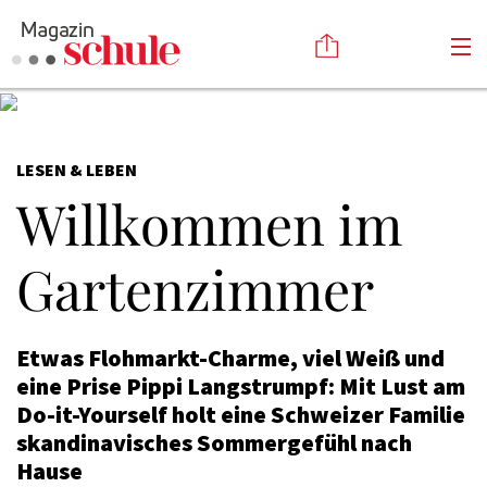
Versenden
LESEN & LEBEN
Kommentieren
Online-Magazin
Willkommen im
Newsletter
Abonnieren
Mediadaten
Anmelden
Gartenzimmer
Kontakt
Impressum
Etwas Flohmarkt-Charme, viel Weiß und
eine Prise Pippi Langstrumpf: Mit Lust am
Do-it-Yourself holt eine Schweizer Familie
skandinavisches Sommergefühl nach
Hause