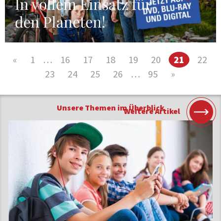
In vollem Einsatz für
den Planeten!
«
1
…
16
17
18
19
20
21
22
23
24
25
26
…
95
»
Unsere Themen im Überblick
Weitere Artikel