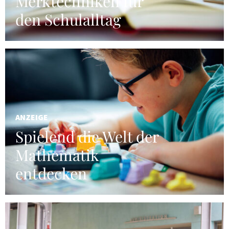
Merktechniken für
den Schulalltag
ANZEIGE
Spielend die Welt der
Mathematik
entdecken