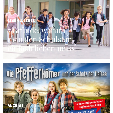
LESEN & LEBEN
7 Gründe, warum
man den Schulstart
einfach lieben muss
ANZEIGE