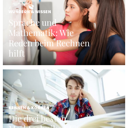
WUNDERN & WISSEN
Sprache und
Mathematik: Wie
Reden beim Rechnen
hilft
KENNEN & KÖNNEN
Die drei besten