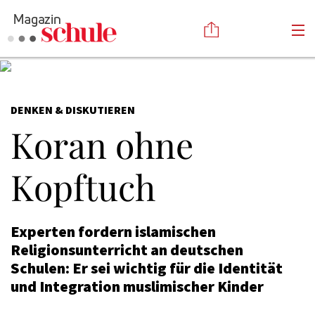
Versenden
DENKEN & DISKUTIEREN
Kommentieren
Online-Magazin
Koran ohne
Newsletter
Abonnieren
Mediadaten
Anmelden
Kopftuch
Kontakt
Impressum
Experten fordern islamischen
Religionsunterricht an deutschen
Schulen: Er sei wichtig für die Identität
und Integration muslimischer Kinder