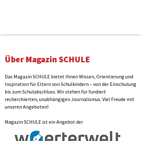
von Erwin
12.02.2016, 12:09 Uhr
Über Magazin SCHULE
Wenn die Lehrer sich doch bloß auch soviel Mühe mit den
MINT-Fächer geben würden wie mit Religion.
Das Magazin SCHULE bietet Ihnen Wissen, Orientierung und
Antworten
Inspiration für Eltern von Schulkindern – von der Einschulung
bis zum Schulabschluss. Wir stehen für fundiert
recherchierten, unabhängigen Journalismus. Viel Freude mit
von Gabriela
11.02.2016, 20:00 Uhr
unseren Angeboten!
Ich bin zwiegespalten. Ich finde, es müsste zunächst
einmal in Hessen geklärt werden, mit welcher Befugnis
Magazin SCHULE ist ein Angebot der
zwei streng konservative Vereine in den islamischen
Religionsuterricht eingreifen? Es bereitet vielen Bürgern
große Sorgen, dass Inhalte direkt von diesen Vereinen