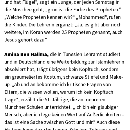
und hat Flügel“, sagt ein Junge, der jeden Samstag in
die Moschee geht, „grün ist die Farbe des Propheten.“
„Welche Propheten kennen wir?“ „Mohammed“, rufen
die Kinder. Die Lehrerin ergänzt: „Ja, es gibt aber noch
weitere, im Koran werden 25 Propheten genannt, auch
Jesus gehört dazu.“
Amina Ben Halima,
die in Tunesien Lehramt studiert
und in Deutschland eine Weiterbildung zur Islamlehrerin
absolviert hat, trägt übrigens kein Kopftuch, sondern
ein graumeliertes Kostüm, schwarze Stiefel und Make-
up. „Ab und an bekomme ich kritische Fragen von
Eltern, die wissen wollen, warum ich kein Kopftuch
trage“, erzählt die 51-Jährige, die an mehreren
Münchner Schulen unterrichtet. „Ich bin ein gläubiger
Mensch, aber ich lege keinen Wert auf Äußerlichkeiten –
das ist eine Sache zwischen Gott und mir.“ Auch diese
Haltung kann dazu beitragen, Schülern Toleranz und