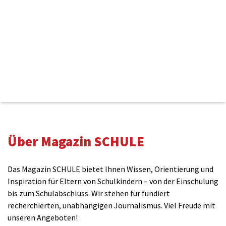
Kommentieren
Über Magazin SCHULE
Name(benötigt)
Das Magazin SCHULE bietet Ihnen Wissen, Orientierung und
Inspiration für Eltern von Schulkindern – von der Einschulung
bis zum Schulabschluss. Wir stehen für fundiert
E-Mail(wird nicht veröffentlicht)(benötigt)
recherchierten, unabhängigen Journalismus. Viel Freude mit
unseren Angeboten!