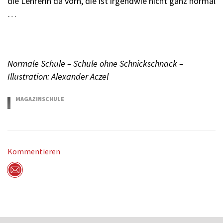
die Lehrerin da vorn, die ist irgendwie nicht ganz normal
…
Normale Schule – Schule ohne Schnickschnack –
Illustration: Alexander Aczel
MAGAZINSCHULE
7.02.2018
Kommentieren
Per Mail versenden