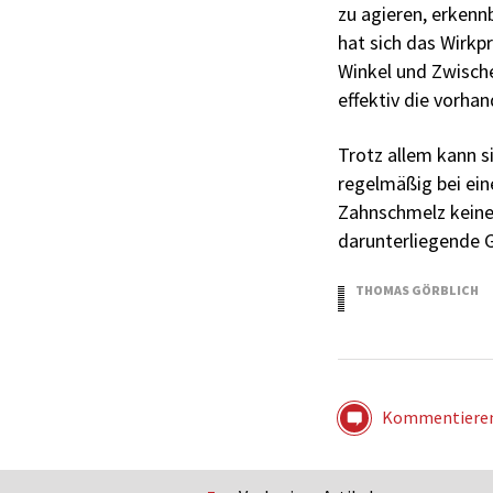
zu agieren, erken
hat sich das Wirkp
Winkel und Zwisch
effektiv die vorha
Trotz allem kann s
regelmäßig bei eine
Zahnschmelz keine
darunterliegende G
THOMAS GÖRBLICH
1.04.2019
Kommentiere