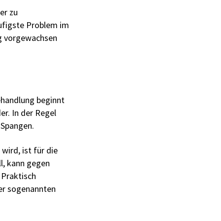
er zu
äufigste Problem im
nug vorgewachsen
Behandlung beginnt
r. In der Regel
n Spangen.
ird, ist für die
l, kann ­gegen
 Praktisch
 der sogenannten