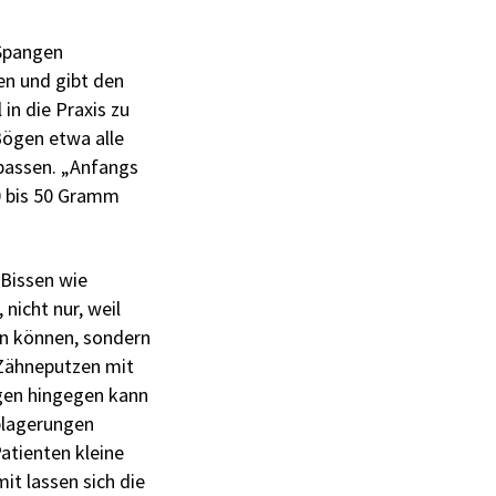
 Spangen
en und gibt den
in die Praxis zu
Bögen etwa alle
upassen. „Anfangs
30 bis 50 Gramm
 Bissen wie
nicht nur, weil
en können, sondern
 ­Zähneputzen mit
ngen hingegen kann
blagerungen
atienten kleine
t lassen sich die