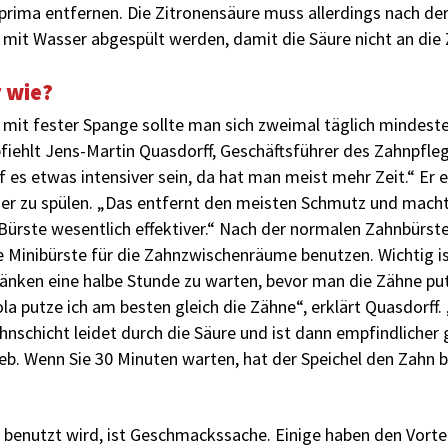
rima entfernen. Die Zitronensäure muss allerdings nach de
 mit Wasser abgespült werden, damit die Säure nicht an di
 wie?
mit fester Spange sollte man sich zweimal täglich mindeste
iehlt Jens-Martin Quasdorff, ­Geschäftsführer des Zahnpflege
f es ­etwas intensiver sein, da hat man meist mehr Zeit.“ Er 
ser zu spülen. „Das entfernt den meisten Schmutz und macht
Bürste wesentlich effektiver.“ Nach der normalen Zahnbürste
ne Minibürste für die Zahnzwischenräume benutzen. Wichtig is
nken eine halbe Stunde zu warten, bevor man die Zähne putz
la putze ich am besten gleich die Zähne“, erklärt Quasdorff. 
ahnschicht leidet durch die Säure und ist dann empfindlicher
b. Wenn Sie 30 Minuten warten, hat der Speichel den Zahn b
enutzt wird, ist Geschmackssache. Einige haben den Vortei