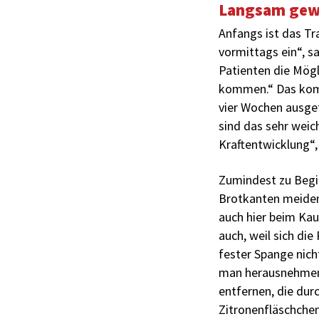
Langsam ge
Anfangs ist das T
vormittags ein“, s
Patienten die Mögl
kommen.“ Das komme
vier ­Wochen ausge
sind das sehr weic
Kraftentwicklung“,
Zumindest zu Begin
Brotkanten meiden.
auch hier beim Kau
auch, weil sich di
fester Spange nich
man herausnehmen,
entfernen, die dur
Zitronenfläschchen