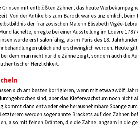
te Grinsen mit entblößten Zähnen, das heute Werbekampagnen
eit. Von der Antike bis zum Barock war es unziemlich, beim 
Selbstbildnis der französischen Malerin Élisabeth Vigée-Lebru
Mund lächelte, erregte bei einer Ausstellung im Louvre 1787
insen wurde erst salonfähig, als im Paris des 18. Jahrhunder
hnbehandlungen üblich und erschwinglich wurden. Heute gil
bei dem man nicht nur die Zähne zeigt, sondern auch die Au
 authentischer Herzlichkeit.
ächeln
assen sich am besten korrigieren, wenn mit etwa zwölf Jahr
durchgebrochen sind, aber das Kieferwachstum noch nicht ab
ung kommt dann entweder eine herausnehmbare ­Spange zum 
i Letzterem werden sogenannte ­Brackets auf den Zähnen be
n, also mit feinen Drähten, die die Zähne langsam in die 
.