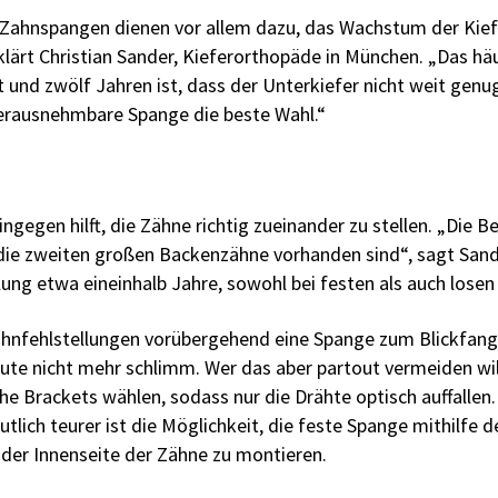
ahnspangen dienen vor allem dazu, das Wachstum der Kief
klärt Christian Sander, Kieferorthopäde in München. „Das h
t und zwölf Jahren ist, dass der Unterkiefer nicht weit ge
 herausnehmbare Spange die beste Wahl.“
ngegen hilft, die Zähne richtig zueinander zu stellen. „Die 
ie zweiten großen Backenzähne vorhanden sind“, sagt Sande
ung etwa eineinhalb Jahre, sowohl bei festen als auch lose
hnfehlstellungen ­vorübergehend eine Spange zum Blickfang w
ute nicht mehr schlimm. Wer das aber partout vermeiden wil
che Brackets wählen, sodass nur die Drähte optisch auffallen.
utlich teurer ist die Möglichkeit, die feste Spange mithilfe
 der Innenseite der Zähne zu montieren.