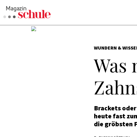
WUNDERN & WISSE
Was 
Zahn
Brackets ode
heute fast zum
die gröbsten 