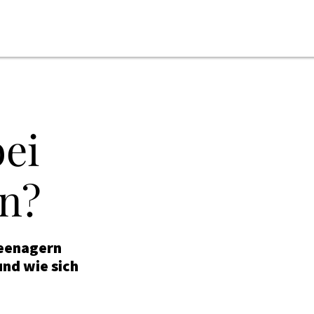
ONLINE-MAGAZIN
ei
NEWSLETTER
MEDIADATEN
n?
KONTAKT
IMPRESSUM
Teenagern
und wie sich