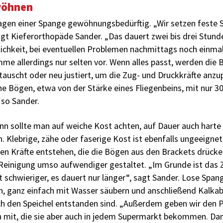
wöhnen
ragen einer Spange gewöhnungsbedürftig. „Wir setzen feste
agt Kieferorthopäde Sander. „Das dauert zwei bis drei Stund
ichkeit, bei eventuellen Pro­blemen nachmittags noch einmal 
 allerdings nur selten vor. Wenn alles passt, werden die 
tauscht oder neu ­justiert, um die Zug- und Druckkräfte anz
he Bögen, etwa von der Stärke eines Fliegenbeins, mit nur 
 so Sander.
n sollte man auf weiche Kost achten, auf Dauer auch harte
 Klebrige, zähe oder faserige Kost ist ebenfalls ungeeignet, 
en Kräfte entstehen, die die Bögen aus den Brackets drück
e Reinigung umso aufwen­diger gestaltet. „Im Grunde ist das
t schwieriger, es dauert nur länger“, sagt Sander. Lose Spa
 ganz einfach mit Wasser säubern und anschließend Kalka
ch den Speichel entstanden sind. „Außerdem geben wir den P
 mit, die sie aber auch in jedem Supermarkt bekommen. Dami