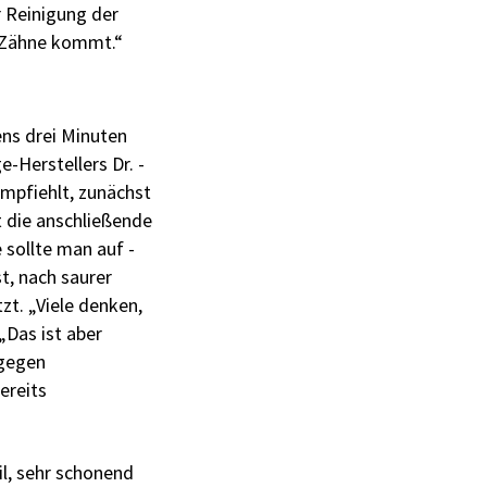
r Reinigung der
e Zähne kommt.“
ns drei Minuten
-Herstellers Dr. ­
empfiehlt, zunächst
 die anschließende
 sollte man auf ­
t, nach saurer
t. „Viele denken,
„Das ist aber
 gegen
ereits
l, sehr schonend