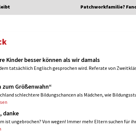
leibt
Patchworkfamilie? Fand
ck
ere Kinder besser können als wir damals
 dem tatsächlich Englisch gesprochen wird. Referate von Zweitklä
ren zum Größenwahn“
chland schlechtere Bildungschancen als Mädchen, wie Bildungsst
esen
, danke
m ist ungebrochen? Von wegen! Immer mehr Eltern suchen für ih
n