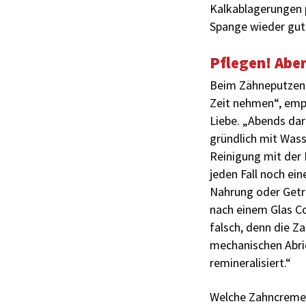
Kalkablagerungen p
Spange wieder gut
Pflegen! Aber
Beim Zähneputzen 
Zeit nehmen“, empf
Liebe. „Abends dar
gründlich mit Was
Reinigung mit der 
jeden Fall noch ei
Nahrung oder Geträ
nach einem Glas Co
falsch, denn die Z
mechanischen Abrie
remineralisiert.“
Welche Zahncreme b