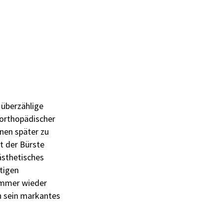
 überzählige
rorthopädischer
nen später zu
t der Bürste
 ästhetisches
tigen
 immer wieder
h sein markantes