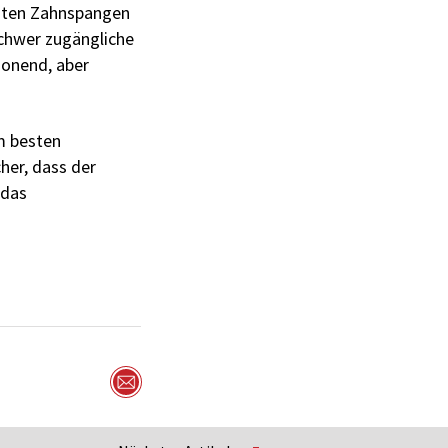
esten Zahnspangen
schwer zugängliche
honend, aber
m besten
cher, dass der
 das
Per Mail versenden