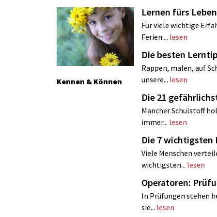
Lernen fürs Lebe
Für viele wichtige Erf
Ferien....
lesen
Die besten Lernt
Rappen, malen, auf Sch
unsere...
lesen
Kennen & Können
Die 21 gefährlich
Mancher Schulstoff hol
immer...
lesen
Die 7 wichtigst
Viele Menschen verteil
wichtigsten...
lesen
Operatoren: Prüf
In Prüfungen stehen h
sie...
lesen