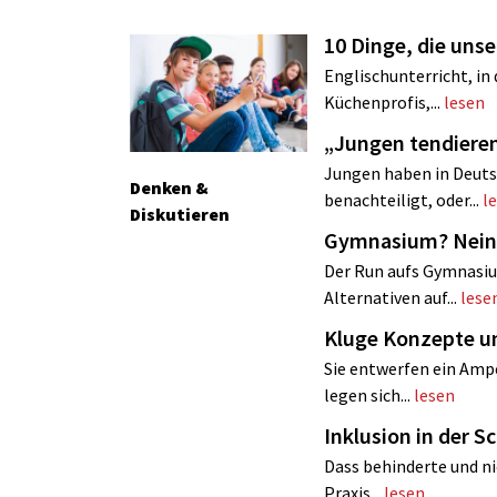
10 Dinge, die uns
Englischunterricht, in
Küchenprofis,...
lesen
„Jungen tendie
Jungen haben in Deuts
Denken &
benachteiligt, oder...
l
Diskutieren
Gymnasium? Nein
Der Run aufs Gymnasiu
Alternativen auf...
lese
Kluge Konzepte u
Sie entwerfen ein Ampe
legen sich...
lesen
Inklusion in der S
Dass behinderte und nic
Praxis...
lesen