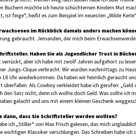
en Büchern möchte ich heute schüchternen Kindern Mut mac
t, ist feige“, heißt es zum Beispiel im neuesten „Wilde Kerle
Erwachsenen im Rückblick damals anders machen könn
rung gebraucht. Jemanden, der mich beim Erwachsenwerden u
hriftsteller. Haben Sie als Jugendlicher Trost in Büch
t verrückt, aber ich habe mit zwölf Jahren aufgehört zu lese
iner Jungs-Clique verbracht. Wir wurden nachmittags zu Ha
um 18 Uhr wiederkommen. Da haben wir heimlich geraucht un
 überfallen. Als Cowboy verkleidet habe ich gerufen: „Geld
h den Satz nicht, denn ich wollte doch Geld. Was sollte ich m
haben gelacht und uns mit einem kleinen Geschenk weggesch
 dann, dass Sie Schriftsteller werden wollten?
e ich „Stiller“ von Max Frisch gelesen, das mich unglaublich
le wichtigen Klassiker verschlungen. Das Schreiben habe ich 