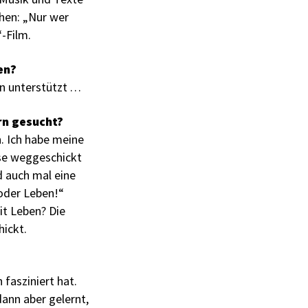
hen: „Nur wer
“-Film.
en?
nterstützt . . .
ern gesucht?
n. Ich habe meine
use weggeschickt
d auch mal eine
 oder Leben!“
it Leben? Die
ickt.
 fasziniert hat.
dann aber gelernt,