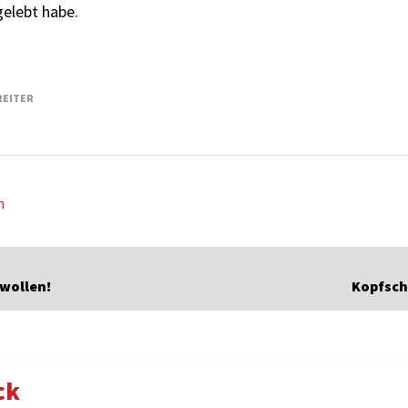
gelebt habe.
REITER
n
 wollen!
Kopfsch
ck