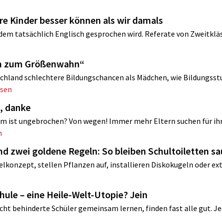
ere Kinder besser können als wir damals
 dem tatsächlich Englisch gesprochen wird. Referate von Zweitklä
ren zum Größenwahn“
chland schlechtere Bildungschancen als Mädchen, wie Bildungsst
esen
, danke
m ist ungebrochen? Von wegen! Immer mehr Eltern suchen für ih
n
nd zwei goldene Regeln: So bleiben Schultoiletten s
lkonzept, stellen Pflanzen auf, installieren Diskokugeln oder ex
chule – eine Heile-Welt-Utopie? Jein
ht ­behinderte Schüler gemeinsam lernen, finden fast alle gut. Jed