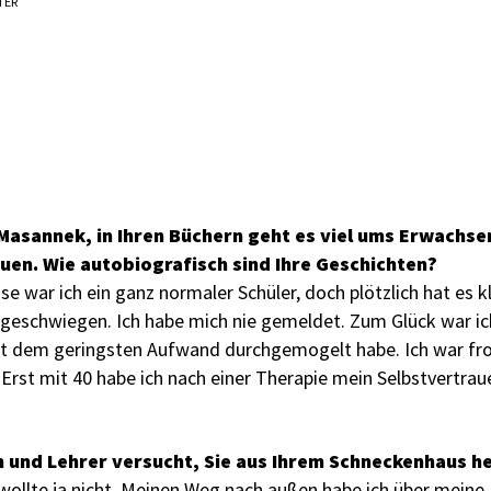
TER
Masannek, in Ihren Büchern geht es viel ums Erwachs
auen.
Wie autobiografisch sind Ihre Geschichten?
sse war ich ein ganz normaler Schüler, doch plötzlich hat es 
 geschwiegen. Ich habe mich nie gemeldet. Zum Glück war ich
t dem geringsten Aufwand durchgemogelt habe. Ich war froh
. Erst mit 40 habe ich nach einer Therapie mein Selbstvertrau
n und Lehrer versucht, Sie aus Ihrem Schneckenhaus h
h wollte ja nicht. Meinen Weg nach außen habe ich über mein