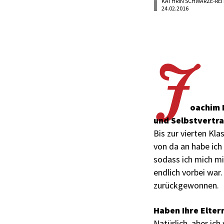
KATHRIN SCHWARZE-REI
24.02.2016
J
oachim 
und Selbstvertr
Bis zur vierten Kla
von da an habe ich
sodass ich mich mi
endlich vorbei war
zurückgewonnen.
Haben Ihre Elter
Natürlich, aber ic