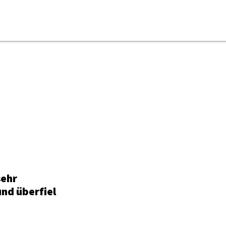
ONLINE-MAGAZIN
NEWSLETTER
MEDIADATEN
KONTAKT
IMPRESSUM
sehr
und überfiel