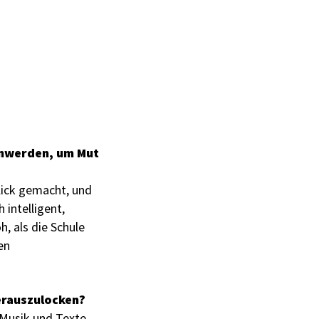
enwerden, um Mut
klick gemacht, und
 intelligent,
, als die Schule
en
erauszulocken?
e Musik und Texte