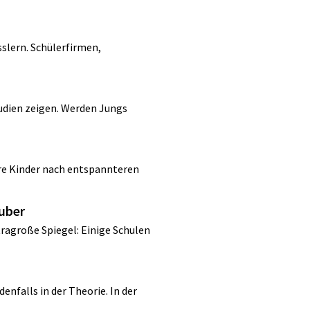
sslern. Schülerfirmen,
udien zeigen. Werden Jungs
re Kinder nach entspannteren
auber
tragroße Spiegel: Einige Schulen
enfalls in der Theorie. In der