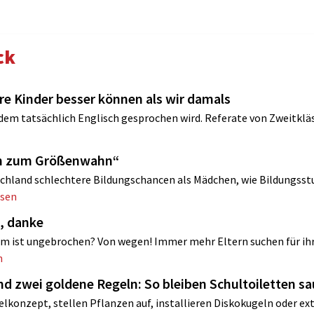
ck
ere Kinder besser können als wir damals
 dem tatsächlich Englisch gesprochen wird. Referate von Zweitklä
ren zum Größenwahn“
chland schlechtere Bildungschancen als Mädchen, wie Bildungsst
esen
, danke
m ist ungebrochen? Von wegen! Immer mehr Eltern suchen für ih
n
nd zwei goldene Regeln: So bleiben Schultoiletten s
lkonzept, stellen Pflanzen auf, installieren Diskokugeln oder ex