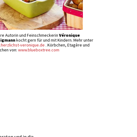
re Autorin und Feinschmeckerin
Véronique
zigmann
kocht gern für und mit Kindern. Mehr unter
herzlichst-veronique.de
. Körbchen, Etagère und
chen von:
www.blueboxtree.com
raten und in die