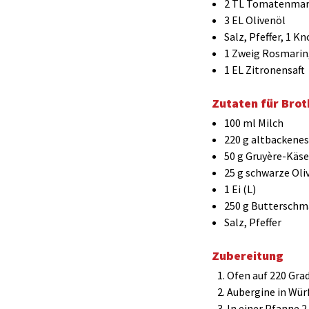
2 TL Tomatenma
3 EL Olivenöl
Salz, Pfeffer, 1 
1 Zweig Rosmarin,
1 EL Zitronensaft
Zutaten für Brot
100 ml Milch
220 g altbackenes
50 g Gruyère-Käse
25 g schwarze Oli
1 Ei (L)
250 g Butterschm
Salz, Pfeffer
Zubereitung
Ofen auf 220 Grad
Aubergine in Wür
In einer Pfanne 