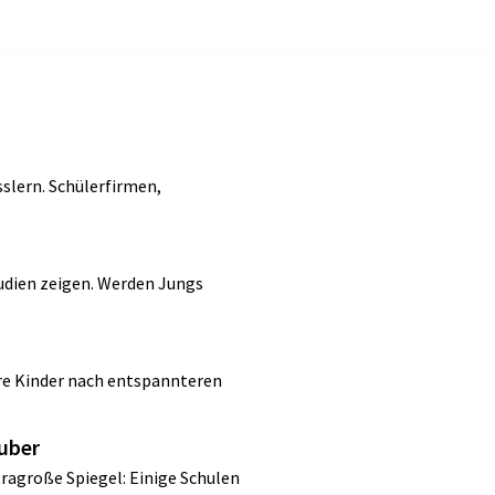
sslern. Schülerfirmen,
udien zeigen. Werden Jungs
re Kinder nach entspannteren
auber
tragroße Spiegel: Einige Schulen