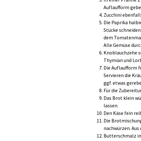
Auflaufform gebe
Zucchini ebenfall
Die Paprika halbi
Stücke schneiden
dem Tomatenmark
Alle Gemüse durc
Knoblauchzehe s
Thymian und Lor
Die Auflaufform f
Servieren die Kr
ggf. etwas gereb
Für die Zubereitu
Das Brot klein wü
lassen.
Den Käse fein rei
Die Brotmischung 
nachwürzen. Aus 
Butterschmalz in