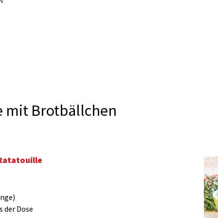
N
e mit Brotbällchen
Ratatouille
ange)
s der Dose