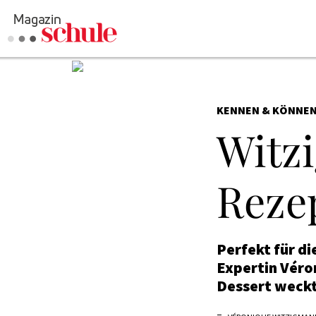
KENNEN & KÖNNE
Witz
Reze
Perfekt für di
Expertin Véro
Dessert weckt