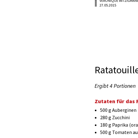
VÉRONIQUE WITZIGMAN
27.05.2015
Ratatouill
Ergibt 4 Portionen
Zutaten für das 
500 g Auberginen
280 g Zucchini
180 g Paprika (or
500 g Tomaten au