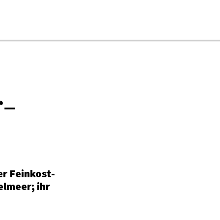
ONLINE-MAGAZIN
r-
NEWSLETTER
MEDIADATEN
KONTAKT
IMPRESSUM
er Feinkost-
lmeer; ihr