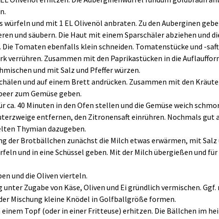
n.
s würfeln und mit 1 EL Olivenöl anbraten. Zu den Auberginen gebe
eren und säubern. Die Haut mit einem Sparschäler abziehen und die
. Die Tomaten ebenfalls klein schneiden. Tomatenstücke und -saf
 verrühren. Zusammen mit den Paprikastücken in die Auflauffor
hmischen und mit Salz und Pfeffer würzen.
chälen und auf einem Brett andrücken. Zusammen mit den Kräute
beer zum Gemüse geben.
ür ca. 40 Minuten in den Ofen stellen und die Gemüse weich schmo
äuterzweige entfernen, den Zitronensaft einrühren. Nochmals gu
elten Thymian dazugeben.
ng der Brotbällchen zunächst die Milch etwas erwärmen, mit Salz 
rfeln und in eine Schüssel geben. Mit der Milch übergießen und für
ben und die Oliven vierteln.
unter Zugabe von Käse, Oliven und Ei gründlich vermischen. Ggf. m
der Mischung kleine Knödel in Golfballgröße formen.
 einem Topf (oder in einer Fritteuse) erhitzen. Die Bällchen im 