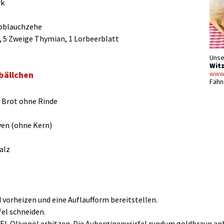
rk
Knoblauchzehe
 5 Zweige Thymian, 1 Lorbeerblatt
Unse
Wit
bällchen
www.
Fähn
 Brot ohne Rinde
ven (ohne Kern)
alz
 vorheizen und eine Auflaufform bereitstellen.
fel schneiden.
2 EL Olivenöl erhitzen. Die Auberginenwürfel rundum goldbraun anb