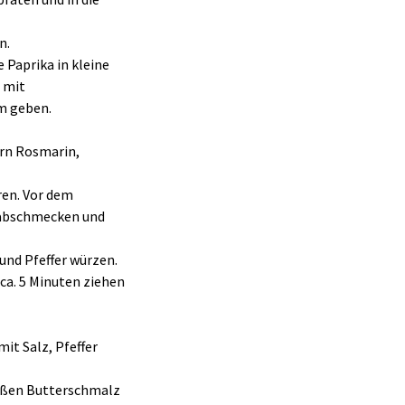
n.
 Paprika in kleine
t mit
m geben.
rn Rosmarin,
ren. Vor dem
t abschmecken und
und Pfeffer würzen.
 ca. 5 Minuten ziehen
it Salz, Pfeffer
heißen Butterschmalz