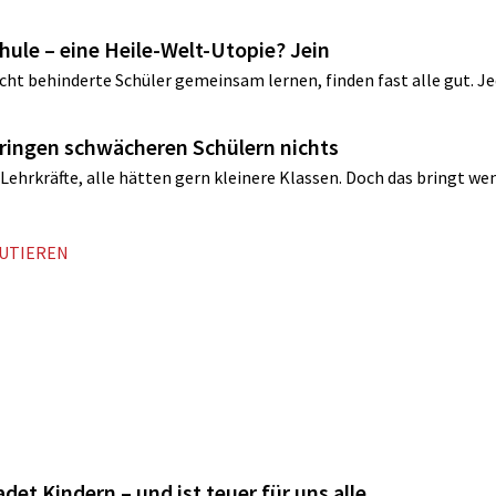
chule – eine Heile-Welt-Utopie? Jein
ht ­behinderte Schüler gemeinsam lernen, finden fast alle gut. Jed
 bringen schwächeren Schülern nichts
Lehrkräfte, alle hätten gern kleinere Klassen. Doch das bringt wen
KUTIEREN
adet Kindern – und ist teuer für uns alle