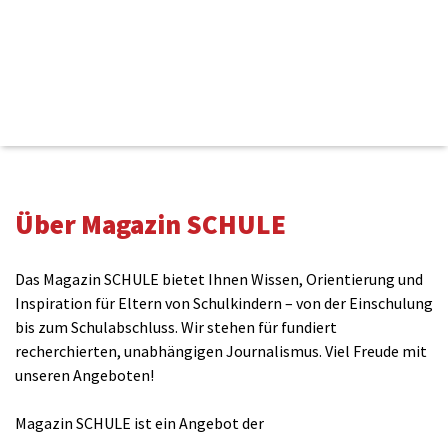
Kommentieren
Über Magazin SCHULE
Name(benötigt)
Das Magazin SCHULE bietet Ihnen Wissen, Orientierung und
Inspiration für Eltern von Schulkindern – von der Einschulung
bis zum Schulabschluss. Wir stehen für fundiert
E-Mail(wird nicht veröffentlicht)(benötigt)
recherchierten, unabhängigen Journalismus. Viel Freude mit
unseren Angeboten!
Magazin SCHULE ist ein Angebot der
Kommentar