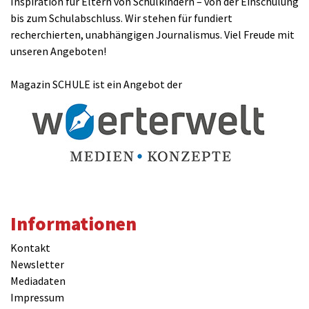
Inspiration für Eltern von Schulkindern – von der Einschulung
bis zum Schulabschluss. Wir stehen für fundiert
E-Mail(wird nicht veröffentlicht)(benötigt)
recherchierten, unabhängigen Journalismus. Viel Freude mit
unseren Angeboten!
Magazin SCHULE ist ein Angebot der
Kommentar
Informationen
Kontakt
Newsletter
Mediadaten
Impressum