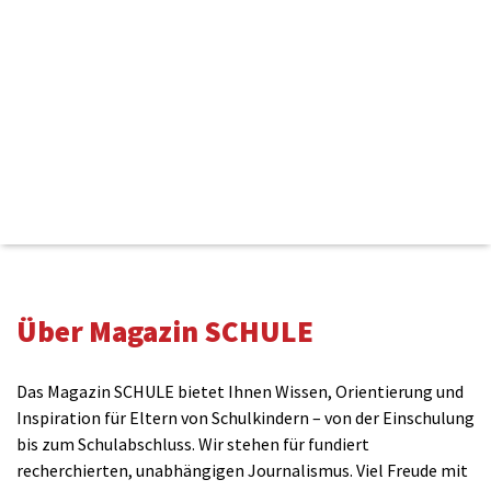
Kommentieren
Über Magazin SCHULE
Name(benötigt)
Das Magazin SCHULE bietet Ihnen Wissen, Orientierung und
Inspiration für Eltern von Schulkindern – von der Einschulung
bis zum Schulabschluss. Wir stehen für fundiert
E-Mail(wird nicht veröffentlicht)(benötigt)
recherchierten, unabhängigen Journalismus. Viel Freude mit