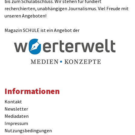
bis zum Schulabschluss. Wir stehen für fundiert
E-Mail(wird nicht veröffentlicht)(benötigt)
recherchierten, unabhängigen Journalismus. Viel Freude mit
unseren Angeboten!
Magazin SCHULE ist ein Angebot der
Kommentar
Informationen
Kontakt
Newsletter
Mediadaten
Impressum
Nutzungsbedingungen