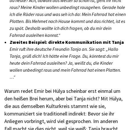
du heute? Ach, obwohl das Wetter so schön ist, geht ihr nicht
raus? Meine Kinder wollen unbedingt rausgehen. Gerade hole
ich die Räder raus und was seh ich da: Mein Fahrrad hat einen
Platten. Bis Mehmet nach Hause kommt und das richtet, ist es
zu spät. Deshalb wollte ich dich fragen, ob du mir dein
Fahrrad ausleihen kannst.“
Zweites Beispiel: direkte Kommunikation mit Tanja
Emir ruft ihre deutsche Freundin Tanja an. Sie sagt: „Hallo
Tanja, grüß dich! Ich hätte eine Frage. Du, könntest du mir
heute dein Fahrrad ausleihen? Ja, weißt du, die Kinder
wollen unbedingt raus und mein Fahrrad hat einen Platten.
…“
Warum redet Emir bei Hülya scheinbar erst einmal um
den heißen Brei herum, aber bei Tanja nicht? Mit Hülya,
die aus demselben Kulturkreis stammt wie sie,
kommuniziert sie traditionell indirekt: Bevor sie ihr
Anliegen vorbringt, wird viel gesprochen. Im anderen
Fall macht sie dies nicht, weil sie weiß: Tanja braucht